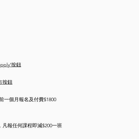
pply’按鈕
或右方按鈕
前一個月報名及付費$1800
）
，
凡報任何課程即減$200一班
）