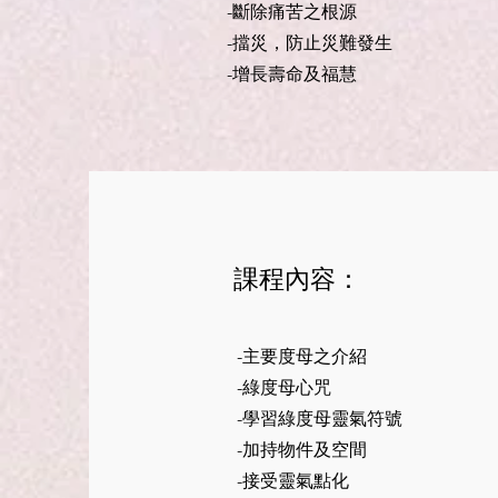
-斷除痛苦之根源
-擋災，防止災難發生
-增長壽命及福慧
課程內容：
-主要度母之介紹
-綠度母心咒
-學習綠度母靈氣符號
-加持物件及空間
-接受靈氣點化