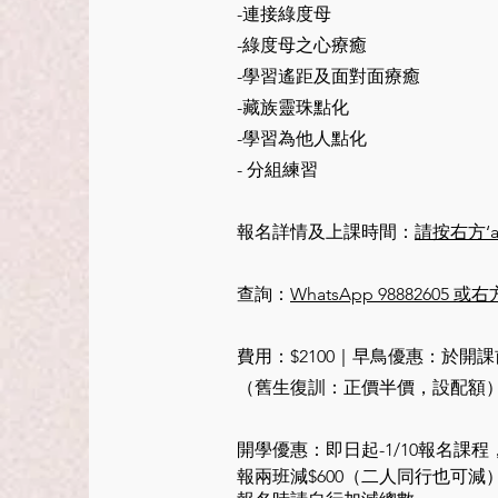
-連接綠度母
-綠度母之心療癒
-學習遙距及面對面療癒
-藏族靈珠點化
-學習為他人點化
- 分組練習
報名詳情及上課時間：
請按右方‘a
​查詢：
WhatsApp 98882605 
費用：$2100｜早鳥優惠：於開課
（舊生復訓：正價半價，設配額
開學優惠：
即日起-1/10報名課程
報兩班減$600（二人同行也可減