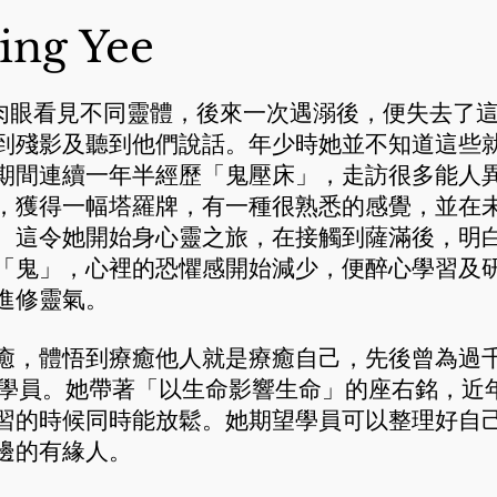
ng Yee
可以透過肉眼看見不同靈體，後來一次遇溺後，便失去
到殘影及聽到他們說話。年少時她並不知道這些
期間連續一年半經歷「鬼壓床」，走訪很多能人
，獲得一幅塔羅牌，有一種很熟悉的感覺，並在
。這令她開始身心靈之旅，在接觸到薩滿後，明
「鬼」，心裡的恐懼感開始減少，便醉心學習及
進修靈氣。
癒，體悟到療癒他人就是療癒自己，先後曾為過
0位學員。她帶著「以生命影響生命」的座右銘，
習的時候同時能放鬆。她期望學員可以整理好自
邊的有緣人。