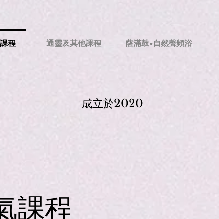
氣課程
通靈及其他課程
薩滿鼓•自然聲頻浴
成立於2020
氣課程