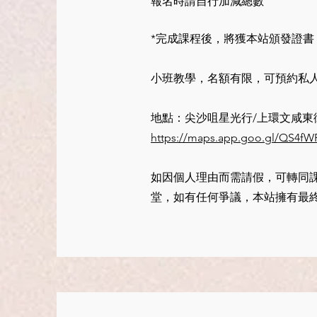
報名時請自行加減總數
*完成課程後，將獲本站頒發證書
小班教學，名額有限，可預約私
地點：
尖沙咀星光行/上環文咸東
https://maps.app.goo.gl/QS4fW
如因個人理由而需請假，可轉同
堂，如有任何爭議，本站擁有最