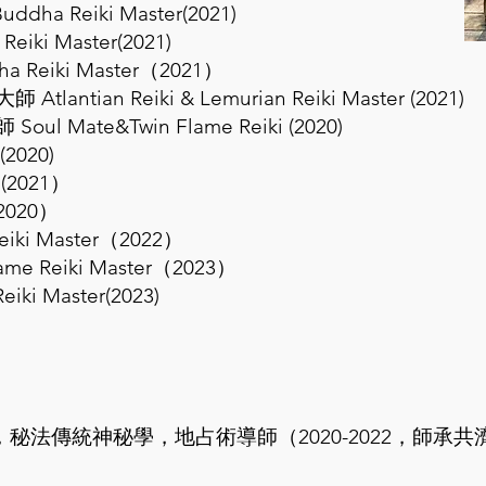
ha Reiki Master(2021)
iki Master(2021)
Reiki Master（2021）
ian Reiki & Lemurian Reiki Master (2021)
Mate&Twin Flame Reiki (2020)
020)
(2021）
020）
ki Master（2022）
e Reiki Master（2023）
ki Master(2023)
傳統神秘學，地占術導師（2020-2022，師承共濟會3