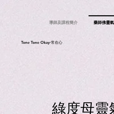
導師及課程簡介
藥師佛靈
Tone Tone Okay·常在心
綠度母靈