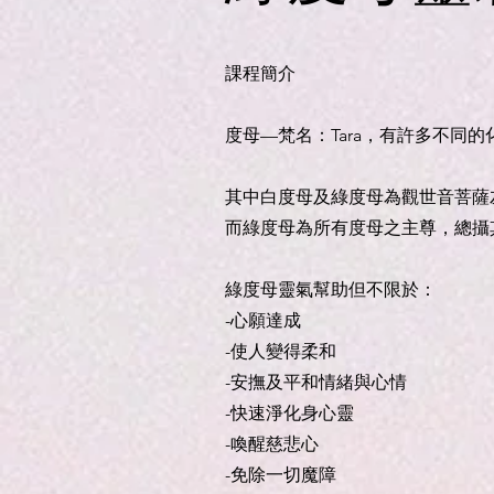
課程簡介
度母—梵名：Tara，有許多不同的
其中白度母及綠度母為觀世音菩薩
而綠度母為所有度母之主尊，總攝
綠度母靈氣幫助但不限於：
-心願達成
-使人變得柔和
-安撫及平和情緒與心情
-快速淨化身心靈
-喚醒慈悲心
-免除一切魔障