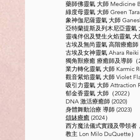
藥師佛靈氣 大師 Medicine Budd
​綠度母靈氣 大師 Green Tara Re
象神伽尼薩靈氣 大師 Ganesha 
亞特蘭提斯及列木尼亞靈氣 大師 Atlant
靈魂伴侶及雙生火焰靈氣 大師 Soul 
古埃及無尚靈氣 高階療癒師 (2
古埃及女神靈氣 Ahara Reiki 
獨角獸療癒 療癒師及導師（2
業力轉化靈氣 大師 Karmic Rei
觀音紫焰靈氣 大師 Violet Flam
吸引力靈氣 大師 Attraction Rei
郁金香靈氣 大師（2022）
DNA 激活療癒師 (2020)
身體舞動治療 導師 (2023)
頌缽療癒
(2024）
西方魔法儀式實踐及帶領者，秘法
教主 Lon Milo DuQuette）