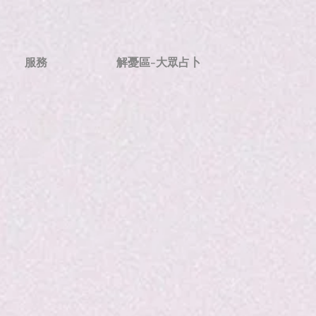
服務
解憂區-大眾占卜