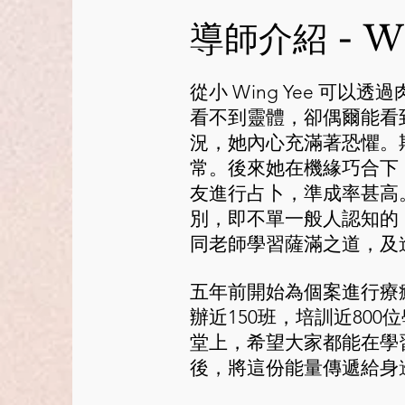
導師介紹 - Wi
從小 Wing Yee 
看不到靈體，卻偶爾能看
況，她內心充滿著恐懼。
常。後來她在機緣巧合下
友進行占卜，準成率甚高
別，即不單一般人認知的
同老師學習薩滿之道，及
五年前開始為個案進行療
辦近150班，培訓近80
堂上，希望大家都能在學
後，將這份能量傳遞給身