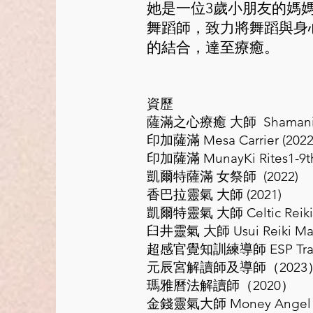
她是一位3歲小朋友的媽
舞蹈師，致力將舞蹈與身
的結合，達至療癒。
資歷
薩滿之心療癒 大師 Shamanic Hea
印加薩滿 Mesa Carrier (2022
印加薩滿 MunayKi Rites1-9th &
凱爾特薩滿 女祭師 (2022)
香巴拉靈氣 大師 (2021)
凱爾特靈氣 大師 Celtic Reiki M
臼井靈氣 大師 Usui Reiki Mas
超感官覺知訓練導師 ESP Train
元辰宮解讀師及導師（2023
瑪雅曆法解讀師（2020）
金錢靈氣大師 Money Angel Rei