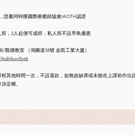
，證書同時獲國際療癒師協會IAOTH認證
人班，2人起便可成班，私人班不設早鳥優惠
街/
觀塘教室 （鴻圖道58號 金凱工業大廈）
FAdhfpnr5nt6
課程其他時間一次，不設退款，如無故缺席或未能在上課前作出
終決定權。