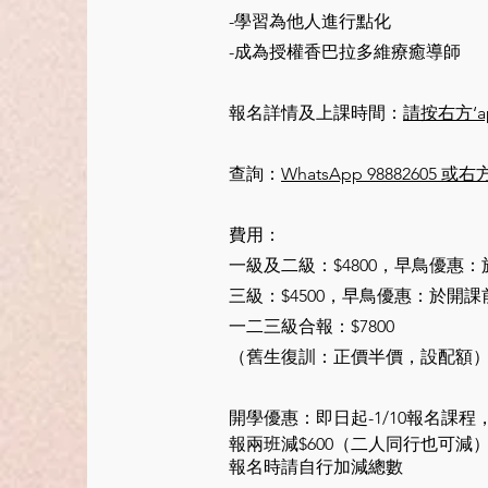
-學習為他人進行點化
-成為授權香巴拉多維療癒導師
報名詳情及上課時間：
請按右方‘ap
​查詢：
WhatsApp 98882605 或
費用：
一級及二級：$4800，
早鳥優惠：於
三級：$4500，早鳥優惠：於開課
一二三級合報：$7800
（舊生復訓：正價半價，設配額
開學優惠：
即日起-1/10報名課程
報兩班減$600（二人同行也可減）
報名時請自行加減總數