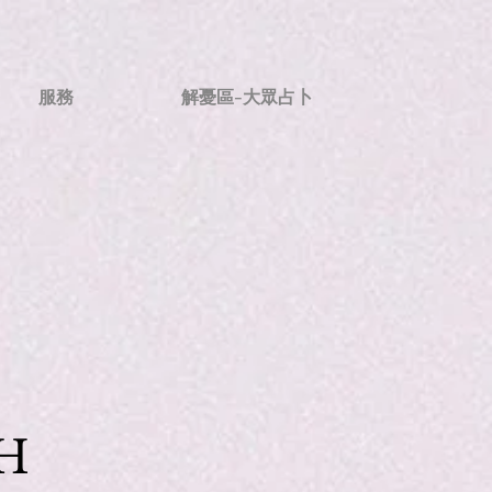
服務
解憂區-大眾占卜
H