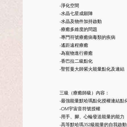
-淨化空間
-水晶七星成願陣
-水晶及物件加持啟動
-療癒多維度的問題
-專門符號療癒病毒類的疾病
-遙距遠程療癒
-為寵物進行療癒
-香巴拉二級點化
-聖哲曼大師紫火能量點化及連結
三級（療癒師級）內容：
-最強能量默哈瑪點化授權連結點
-OM宇宙音符號授權
-用手、腳、心輪發送能量的能力
-高等默哈瑪352級能量的自我啟