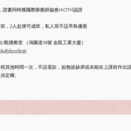
證書同時獲國際療癒師協會IAOTH認證
班，2人起便可成班，私人班不設早鳥優惠
/
觀塘教室 （鴻圖道58號 金凱工業大廈）
FAdhfpnr5nt6
課程其他時間一次，不設退款，如無故缺席或未能在上課前作出
終決定權。