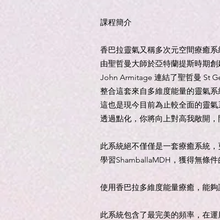
課程簡介
香巴拉靈氣又稱多次元空間療癒系
由聖哲曼大師於亞特蘭提斯時期創
John Armitage 連結了聖哲曼 St
整合這套來自多維度能量的靈氣系
這也是現今目前為止較全面的靈氣
透過點化，你將向上對高我敞開，
此系統絕不僅僅是一套療癒系統，
學習ShamballaMDH，獲得無
使用香巴拉多維度能量療癒，能夠
此系統包含了最完美的頻率，在運