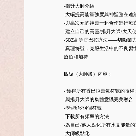
-揚升大師介紹
-大幅提高能量強度與神聖臨在連
-與高次元的神靈一起合作進行療
-建立自己的高靈/揚升大師/大天
-SBZ高等香巴拉療法——切斷業
-真理符號，克服生活中的不良習
療癒和加持
四級（大師級）內容：
- 獲得所有香巴拉靈氣符號的授權
-與揚升大師的集體意識完美融合
-學習額外4個符號
-下載所有頻率的方法
-為自己/他人點化所有水晶能量
-大師級點化