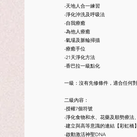
-天地人合一練習
-淨化沖洗及呼吸法
-自我療癒
-為他人療癒
-氣場及脈輪掃描
-療癒手位
-21天淨化方法
-香巴拉一級點化
一級：沒有先修條件，適合任何
二級內容：
-授權7個符號
-淨化食物和水、花藥及順勢療法
-建立與高等意識的連結【彩虹橋】Ant
-啟動激活神聖DNA