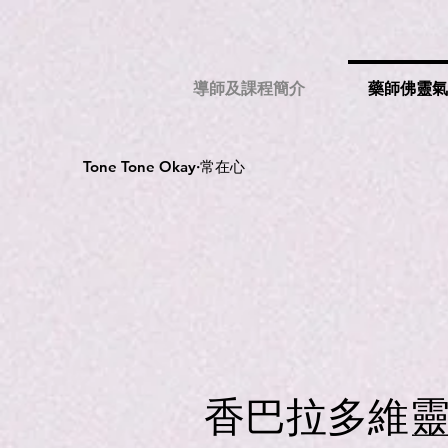
導師及課程簡介
藥師佛靈
Tone Tone Okay·常在心
香巴拉多維靈氣