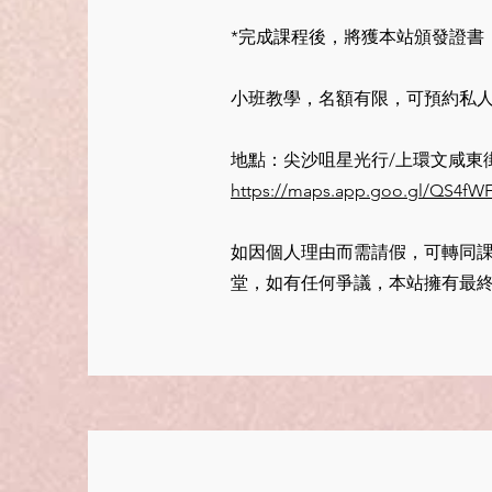
*完成課程後，將獲本站頒發證書，
小班教學，名額有限，可預約私人
地點：
尖沙咀星光行/上環文咸東街
https://maps.app.goo.gl/QS4fW
如因個人理由而需請假，可轉同
堂，如有任何爭議，本站擁有最