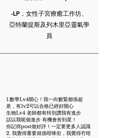
-LP，女性子宮療癒工作坊、
亞特蘭提斯及列木里亞靈氣學
員
1.數學Lv4開心！我一向數緊都係超
差，有1v2可以合格已經好開心
生物Lv4 老師都有特別讚我有進步
話以我呢個進步 有機會拎到星！
你記得post做好評！一定要更多人認識
2. 我覺得重要就係咁咪佢，我覺得冇咁