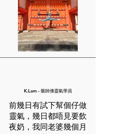
K.Lam - 藥師佛靈氣學員
前幾日有試下幫個仔做
靈氣，幾日都唔見要飲
夜奶，我同老婆幾個月