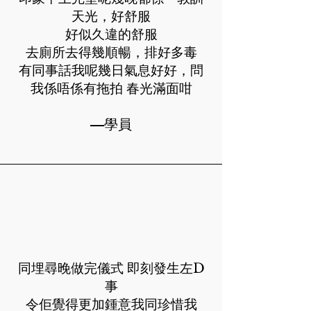
天光，好舒服
好似久違的舒服
去廁所去得幾順暢，排好多毒
有同事話我呢幾日氣息好好，問
我係唔係有拖拍 春光滿面咁
—學員
同埋尋晚做完儀式 即刻發生左D
事
令佢覺得更加鍾意我同珍惜我