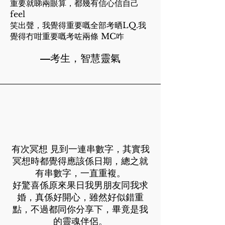
重要就睇兩眼算，都幾有信心信自己
feel
笑出聲，我覺得重要嘅全部考晒LQ.我
覺得冇咁重要嘅考咗兩條 MC咋
—考生，智慧靈氣
有次冥想 見到一連串數字，其實我
冥想時都覺得應該係日期，總之就
有串數字，一直重複。
好驚喜係原來果日我男朋友同我求
婚，真係好開心，雖然好似錯重
點，不過都同你分享下，畢竟是我
的靈魂伴侶。