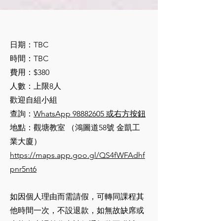
日期：TBC
時間：TBC
費用：$380
人數：上限8人
歡迎自組小組
​查詢：
WhatsApp 98882605 或右方按鈕
地點：觀塘教室 （鴻圖道58號 金凱工
業大廈）
https://maps.app.goo.gl/QS4fWFAdhf
pnr5nt6
如因個人理由而需請假，可轉同課程其
他時間一次，不設退款，如無故缺席或