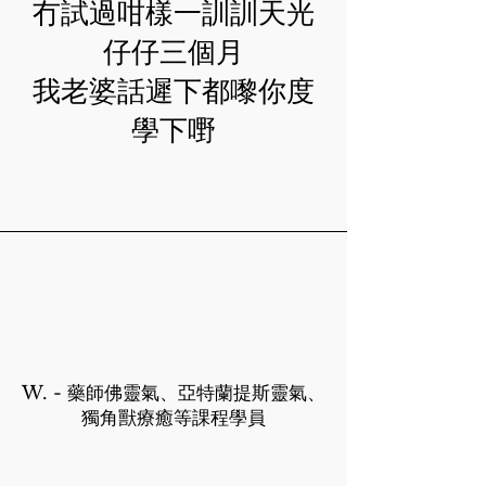
冇試過咁樣一訓訓天光
仔仔三個月
我老婆話遲下都嚟你度
學下嘢
W. - 藥師佛靈氣、亞特蘭提斯靈氣、
獨角獸療癒等課程學員