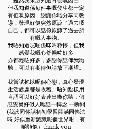
雖然我末必知道背後嘅因由
但我知道係每件事嘅發生都一定
有佢嘅原因，謝謝你嘅分享同教
導，發現好似突然原諒了過去嘅
自己，都可以話係原諒了過去所
有嘅人事物。
我唔知道呢啲係咪叫釋懐，但我
感覺我嘅心舒暢咗好多
亦都輕咗好多，多謝你話俾我哋
聽，可以有期待但請放下期望。
我嘗試抱以呢個心態，真心發現
生活處處都是收穫。唔知點樣用
言語可以好好表達出嚟你聽，個
感覺就好似人哋話一轉念 一瞬間
(我諗同你話初初學習薩滿同佛法
時 好似重新認識呢個世界咁，有
啲類似）thank you