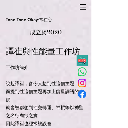
Tone Tone Okay·常在心
成立於2020
譚崔與性能量工作坊
工作坊簡介
說起譚崔，會令人想到性這個主題
而提到性這個主題再加上能量詞語的時
候
就會被聯想到性交轉運、神棍等以神聖
之名行肉欲之實
因此譚崔也經常被誤會