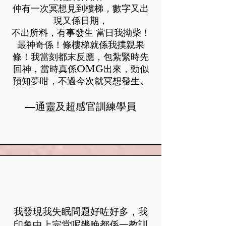
仲有一次冥想見到樓梯，數字又出
現又係日期，
不出所料，有事發生 當日我拗柴！
最神奇係！條樓梯就係我撲親果
條！我當刻都末反應，包紮緊時先
回神，當時真係OMG出來，勁似
預知夢咁，不過今次就冥想發生。
—通靈及超感官訓練學員
我發現我失眠問題好咗好多，我
印象中上完堂呢幾晚都係一教訓