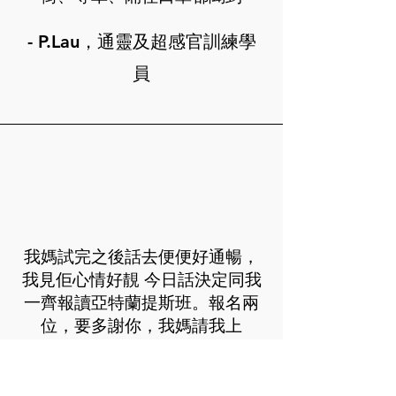
- P.Lau，通靈及超感官訓練學
員
我媽試完之後話去便便好通暢，
我見佢心情好靚 今日話決定同我
一齊報讀亞特蘭提斯班。報名兩
位，要多謝你，我媽請我上
- CY.Chu，療癒及儀式個案